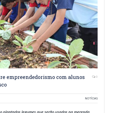
obre empreendedorismo com alunos
0
sco
NOTÍCIAS
ão plantados legumes que serão usados na merenda