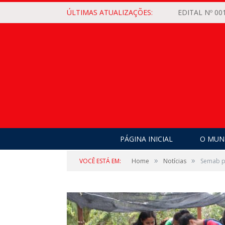
ÚLTIMAS ATUALIZAÇÕES:
PÁGINA INICIAL
O MUNI
»
»
VOCÊ ESTÁ EM:
Home
Notícias
Semab p