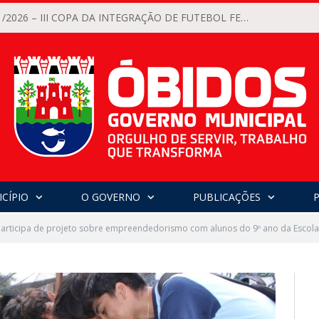
EDITAL Nº 001/2026 – III COPA DA INTEGRAÇÃO DE FUTEBOL FEMININO 2026 DO MUNICÍPIO DE ÓBIDOS
CÍPIO
O GOVERNO
PUBLICAÇÕES
articipa de projeto sobre empreendedorismo com alunos do 9º ano da Escola