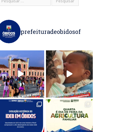
prefeituradeobidosof