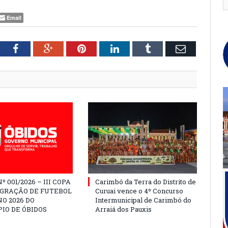
Email
tter
Facebook
Google+
Pinterest
LinkedIn
Tumblr
Email
º 001/2026 – III COPA
Carimbó da Terra do Distrito de
EGRAÇÃO DE FUTEBOL
Curuai vence o 4º Concurso
O 2026 DO
Intermunicipal de Carimbó do
IO DE ÓBIDOS
Arraiá dos Pauxis