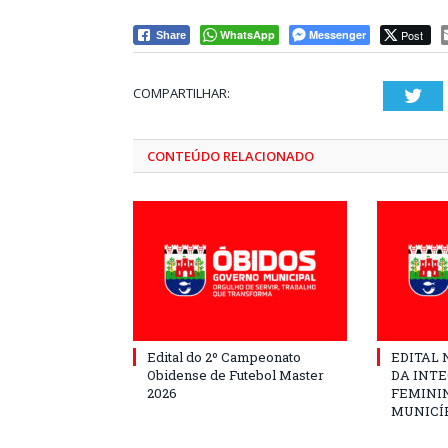
WhatsApp
Messenger
Post
Share
COMPARTILHAR:
Twi
CONTEÚDO RELACIONADO
Edital do 2º Campeonato
EDITAL N
Obidense de Futebol Master
DA INT
2026
FEMININ
MUNICÍP