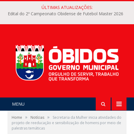
ÚLTIMAS ATUALIZAÇÕES:
Edital do 2º Campeonato Obidense de Futebol Master 2026
MENU
»
»
Home
Notícias
Secretaria da Mulher inicia atividades do
projeto de reeducação e sensibilização de homens por meio de
palestras temáticas