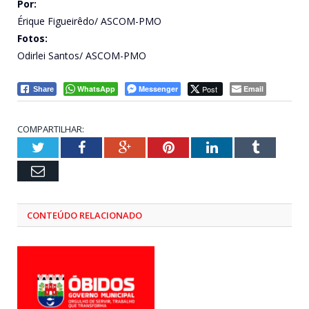
Por:
Érique Figueirêdo/ ASCOM-PMO
Fotos:
Odirlei Santos/ ASCOM-PMO
WhatsApp
Messenger
Post
Email
Share
COMPARTILHAR:
Twitter
Facebook
Google+
Pinterest
LinkedIn
Tumblr
Email
CONTEÚDO RELACIONADO