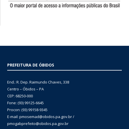
PREFEITURA DE ÓBIDOS
End.: R. Dep. Raimundo Chaves, 338
Centro – Óbidos – PA
CEP: 68250-000
Fone: (93) 99125-6645
Procon: (93) 99158-9345
E-mail: pmosemad@obidos.pa.gov.br /
pmogabprefeito@obidos.pa.gov.br