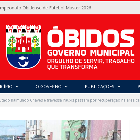
Campeonato Obidense de Futebol Master 2026
CÍPIO
O GOVERNO
PUBLICAÇÕES
tado Raimundo Chaves e travessa Pauxis passam por recuperação na área cen