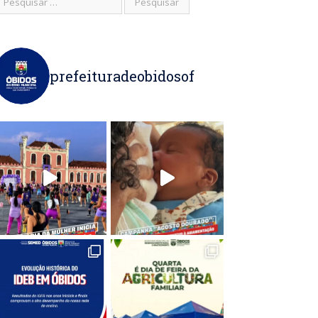
prefeituradeobidosof