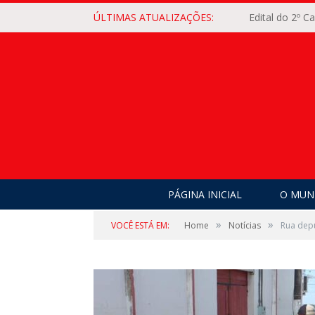
ÚLTIMAS ATUALIZAÇÕES:
Edital do 2º 
PÁGINA INICIAL
O MUNI
»
»
VOCÊ ESTÁ EM:
Home
Notícias
Rua depu