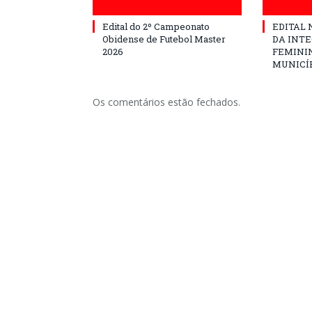
Edital do 2º Campeonato
EDITAL N
Obidense de Futebol Master
DA INT
2026
FEMININ
MUNICÍP
Os comentários estão fechados.