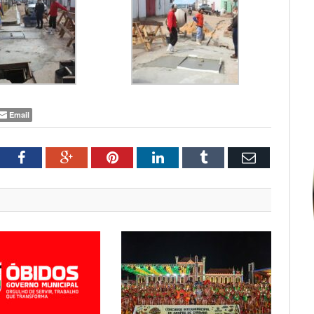
Email
tter
Facebook
Google+
Pinterest
LinkedIn
Tumblr
Email