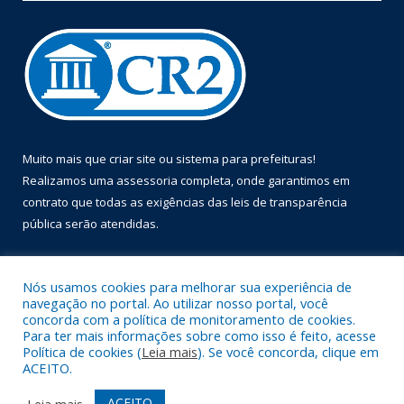
Muito mais que
criar site
ou
sistema para prefeituras
!
Realizamos uma
assessoria
completa, onde garantimos em
contrato que todas as exigências das
leis de transparência
pública
serão atendidas.
Conheça o
PNTP
e o
Radar da Transparência Pública
Nós usamos cookies para melhorar sua experiência de
navegação no portal. Ao utilizar nosso portal, você
concorda com a política de monitoramento de cookies.
Para ter mais informações sobre como isso é feito, acesse
Política de cookies (
Leia mais
). Se você concorda, clique em
Todos os direitos reservados a Prefeitura Municipal de Óbidos.
ACEITO.
Mapa do Site
Acessar Área Administrativa
ACEITO
Leia mais