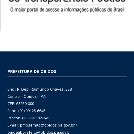
PREFEITURA DE ÓBIDOS
End.: R. Dep. Raimundo Chaves, 338
Centro – Óbidos – PA
CEP: 68250-000
Fone: (93) 99125-6645
Procon: (93) 99158-9345
E-mail: pmosemad@obidos.pa.gov.br /
pmogabprefeito@obidos.pa.gov.br