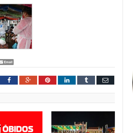
Email
tter
Facebook
Google+
Pinterest
LinkedIn
Tumblr
Email