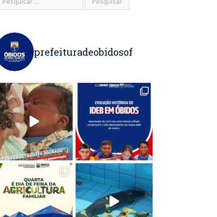
prefeituradeobidosof