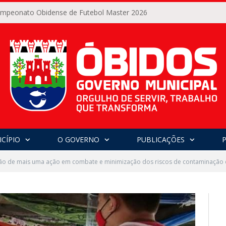
Campeonato Obidense de Futebol Master 2026
CÍPIO
O GOVERNO
PUBLICAÇÕES
ção de mais uma ação em combate e minimização dos riscos de contaminação 