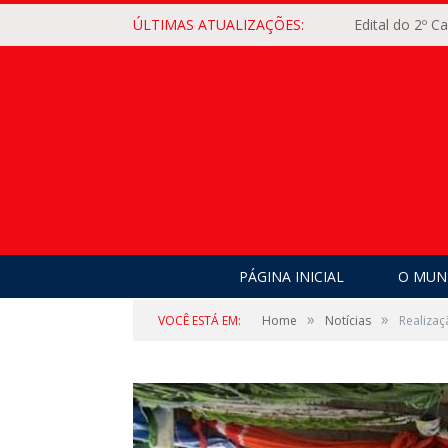
ÚLTIMAS ATUALIZAÇÕES:
Edital do 2º 
PÁGINA INICIAL
O MUNI
»
»
VOCÊ ESTÁ EM:
Home
Notícias
Realiza