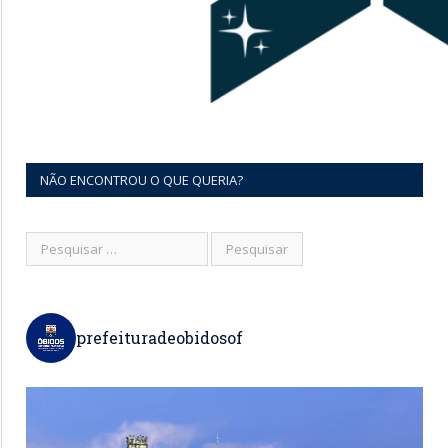
NÃO ENCONTROU O QUE QUERIA?
prefeituradeobidosof