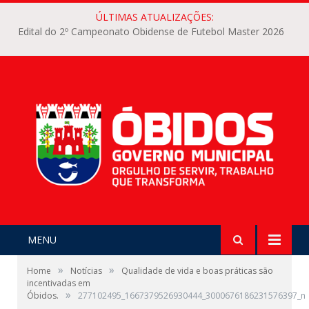
ÚLTIMAS ATUALIZAÇÕES:
Edital do 2º Campeonato Obidense de Futebol Master 2026
MENU
»
»
Home
Notícias
Qualidade de vida e boas práticas são
incentivadas em
»
Óbidos.
277102495_1667379526930444_3000676186231576397_n