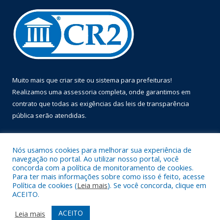
Muito mais que
criar site
ou
sistema para prefeituras
!
Realizamos uma
assessoria
completa, onde garantimos em
contrato que todas as exigências das
leis de transparência
pública
serão atendidas.
Conheça o
PNTP
e o
Radar da Transparência Pública
Nós usamos cookies para melhorar sua experiência de
navegação no portal. Ao utilizar nosso portal, você
concorda com a política de monitoramento de cookies.
Para ter mais informações sobre como isso é feito, acesse
Política de cookies (
Leia mais
). Se você concorda, clique em
Todos os direitos reservados a Prefeitura Municipal de Óbidos.
ACEITO.
Mapa do Site
Acessar Área Administrativa
ACEITO
Leia mais