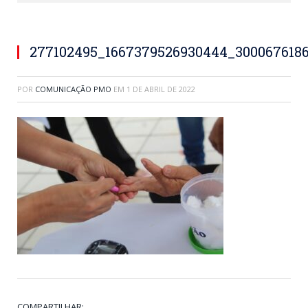
277102495_1667379526930444_300067618
POR
COMUNICAÇÃO PMO
EM
1 DE ABRIL DE 2022
COMPARTILHAR: