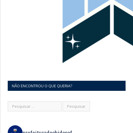
NÃO ENCONTROU O QUE QUERIA?
prefeituradeobidosof