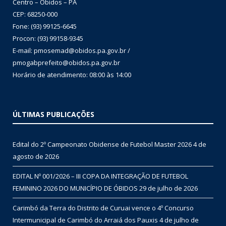
Centro – Óbidos – PA
CEP: 68250-000
Fone: (93) 99125-6645
Procon: (93) 99158-9345
E-mail: pmosemad@obidos.pa.gov.br /
pmogabprefeito@obidos.pa.gov.br
Horário de atendimento: 08:00 às 14:00
ÚLTIMAS PUBLICAÇÕES
Edital do 2º Campeonato Obidense de Futebol Master 2026
4 de
agosto de 2026
EDITAL Nº 001/2026 – III COPA DA INTEGRAÇÃO DE FUTEBOL
FEMININO 2026 DO MUNICÍPIO DE ÓBIDOS
29 de julho de 2026
Carimbó da Terra do Distrito de Curuai vence o 4º Concurso
Intermunicipal de Carimbó do Arraiá dos Pauxis
4 de julho de