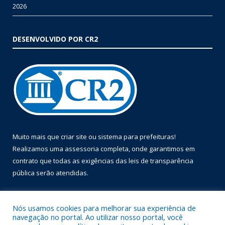
2026
DESENVOLVIDO POR CR2
Muito mais que
criar site
ou
sistema para prefeituras
!
Realizamos uma
assessoria
completa, onde garantimos em
contrato que todas as exigências das
leis de transparência
pública
serão atendidas.
Conheça o
PNTP
e o
Radar da Transparência Pública
Nós usamos cookies para melhorar sua experiência de
navegação no portal. Ao utilizar nosso portal, você