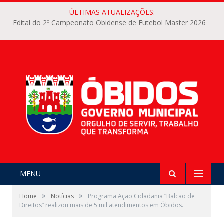
ÚLTIMAS ATUALIZAÇÕES:
Edital do 2º Campeonato Obidense de Futebol Master 2026
MENU
»
»
Home
Notícias
Programa Ação Cidadania “Balcão de
Direitos” realizou mais de 5 mil atendimentos em Óbidos.