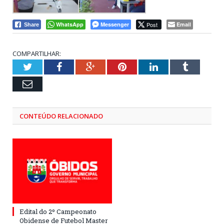
WhatsApp
Messenger
Post
Email
Share
COMPARTILHAR:
Twitter
Facebook
Google+
Pinterest
LinkedIn
Tumblr
Email
CONTEÚDO RELACIONADO
Edital do 2º Campeonato
Obidense de Futebol Master