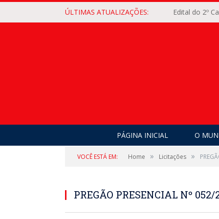
ÚLTIMAS ATUALIZAÇÕES:
Edital do 2º 
PÁGINA INICIAL
O MUNI
»
»
VOCÊ ESTÁ EM:
Home
Licitações
PREGÃ
PREGÃO PRESENCIAL Nº 052