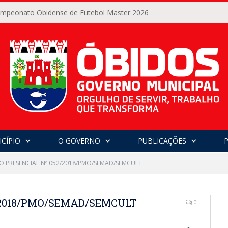
Campeonato Obidense de Futebol Master 2026
CÍPIO
O GOVERNO
PUBLICAÇÕES
O PRESENCIAL Nº 052/2018/PMO/SEMAD/SEMCULT
/2018/PMO/SEMAD/SEMCULT
0