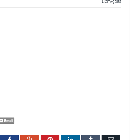
LICITAÇÕES
Email
tter
Facebook
Google+
Pinterest
LinkedIn
Tumblr
Email