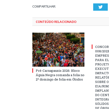
COMPARTILHAR:
Twi
CONTEÚDO RELACIONADO
CONCOR
008/202
EMPRES
PARA E
PROJETO
EXECUTI
Pré-Carnapauxis 2026: Bloco
IMPACT
Águia Negra comanda a folia no
RELATÓR
2º domingo de folia em Óbidos
SOBRE O
EIA/RIM
IMPLAN
DO CENT
INTEGR
SÓLIDOS
DE ÓBID