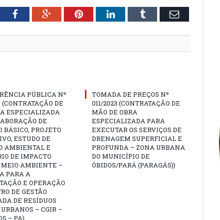
tter
Facebook
Google+
Pinterest
LinkedIn
Tumblr
Email
RÊNCIA PÚBLICA Nº
TOMADA DE PREÇOS Nº
3 (CONTRATAÇÃO DE
011/2023 (CONTRATAÇÃO DE
A ESPECIALIZADA
MÃO DE OBRA
LABORAÇÃO DE
ESPECIALIZADA PARA
 BÁSICO, PROJETO
EXECUTAR OS SERVIÇOS DE
VO, ESTUDO DE
DRENAGEM SUPERFICIAL E
O AMBIENTAL E
PROFUNDA – ZONA URBANA
IO DE IMPACTO
DO MUNICÍPIO DE
 MEIO AMBIENTE –
ÓBIDOS/PARÁ (PARAGÁS))
A PARA A
TAÇÃO E OPERAÇÃO
RO DE GESTÃO
ADA DE RESÍDUOS
 URBANOS – CGIR –
OS – PA)