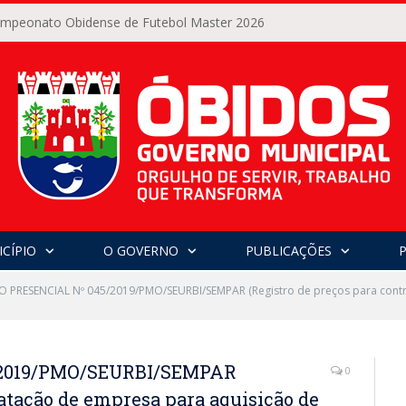
Campeonato Obidense de Futebol Master 2026
CÍPIO
O GOVERNO
PUBLICAÇÕES
 PRESENCIAL Nº 045/2019/PMO/SEURBI/SEMPAR (Registro de preços para contr
2019/PMO/SEURBI/SEMPAR
0
ratação de empresa para aquisição de