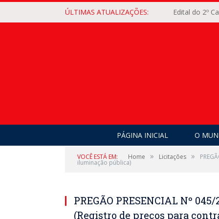
ÚLTIMAS ATUALIZAÇÕES:
Edital do 2º 
PÁGINA INICIAL
O MUNI
»
»
VOCÊ ESTÁ EM:
Home
Licitações
PREGÃO
iluminação pública)
PREGÃO PRESENCIAL Nº 045/
(Registro de preços para cont