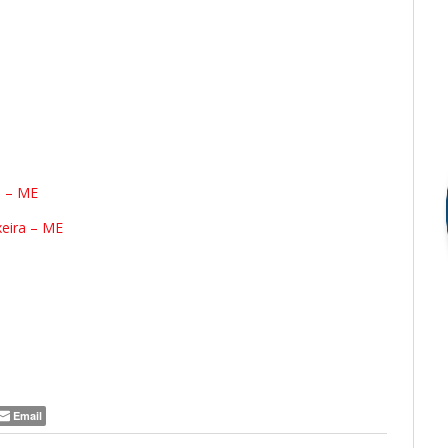
s – ME
xeira – ME
Email