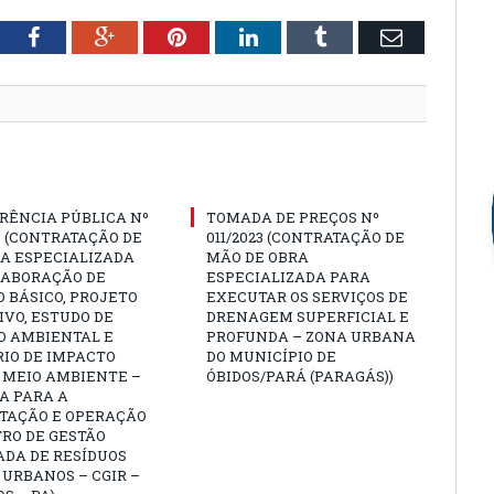
tter
Facebook
Google+
Pinterest
LinkedIn
Tumblr
Email
RÊNCIA PÚBLICA Nº
TOMADA DE PREÇOS Nº
3 (CONTRATAÇÃO DE
011/2023 (CONTRATAÇÃO DE
A ESPECIALIZADA
MÃO DE OBRA
LABORAÇÃO DE
ESPECIALIZADA PARA
 BÁSICO, PROJETO
EXECUTAR OS SERVIÇOS DE
VO, ESTUDO DE
DRENAGEM SUPERFICIAL E
O AMBIENTAL E
PROFUNDA – ZONA URBANA
IO DE IMPACTO
DO MUNICÍPIO DE
 MEIO AMBIENTE –
ÓBIDOS/PARÁ (PARAGÁS))
A PARA A
TAÇÃO E OPERAÇÃO
RO DE GESTÃO
ADA DE RESÍDUOS
 URBANOS – CGIR –