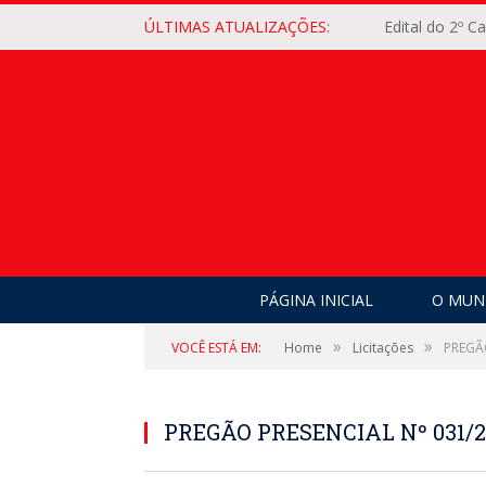
ÚLTIMAS ATUALIZAÇÕES:
Edital do 2º 
PÁGINA INICIAL
O MUNI
»
»
VOCÊ ESTÁ EM:
Home
Licitações
PREGÃ
PREGÃO PRESENCIAL Nº 031/