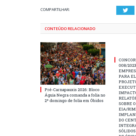
COMPARTILHAR:
Twi
CONTEÚDO RELACIONADO
CONCOR
008/202
EMPRES
PARA E
PROJETO
EXECUTI
Pré-Carnapauxis 2026: Bloco
IMPACT
Águia Negra comanda a folia no
RELATÓR
2º domingo de folia em Óbidos
SOBRE O
EIA/RIM
IMPLAN
DO CENT
INTEGR
SÓLIDOS