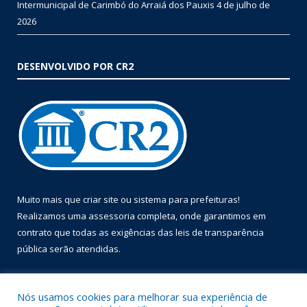
Intermunicipal de Carimbó do Arraiá dos Pauxis
4 de julho de
2026
DESENVOLVIDO POR CR2
Muito mais que
criar site
ou
sistema para prefeituras
!
Realizamos uma
assessoria
completa, onde garantimos em
contrato que todas as exigências das
leis de transparência
pública
serão atendidas.
Conheça o
PNTP
e o
Radar da Transparência Pública
Nós usamos cookies para melhorar sua experiência de