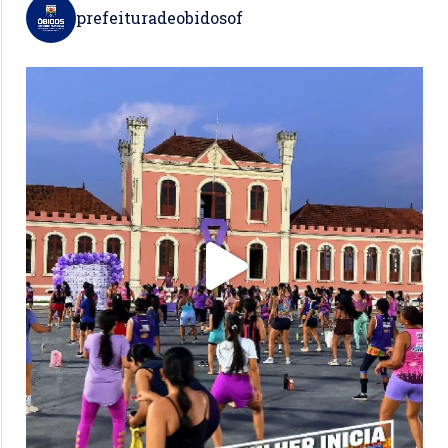
prefeituradeobidosof