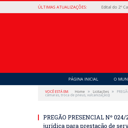
ÚLTIMAS ATUALIZAÇÕES:
Edital do 2º 
PÁGINA INICIAL
O MUNI
»
»
VOCÊ ESTÁ EM:
Home
Licitações
PREGÃO
câmaras, troca de pneus, vulcanização))
PREGÃO PRESENCIAL Nº 024/20
jurídica para prestação de ser