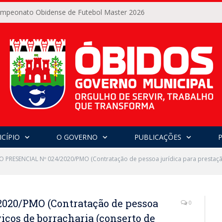
Campeonato Obidense de Futebol Master 2026
CÍPIO
O GOVERNO
PUBLICAÇÕES
 PRESENCIAL Nº 024/2020/PMO (Contratação de pessoa jurídica para prestação
20/PMO (Contratação de pessoa
0
viços de borracharia (conserto de