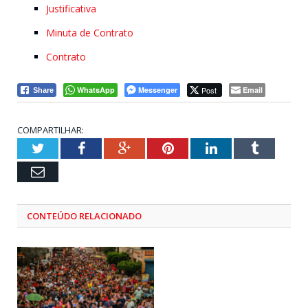
Justificativa
Minuta de Contrato
Contrato
WhatsApp
Messenger
Post
Email
Share
COMPARTILHAR:
Twitter
Facebook
Google+
Pinterest
LinkedIn
Tumblr
Email
CONTEÚDO RELACIONADO