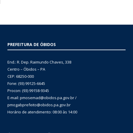
PREFEITURA DE ÓBIDOS
End.: R. Dep. Raimundo Chaves, 338
Centro – Óbidos – PA
CEP: 68250-000
Fone: (93) 99125-6645
Procon: (93) 99158-9345
E-mail: pmosemad@obidos.pa.gov.br /
pmogabprefeito@obidos.pa.gov.br
Horário de atendimento: 08:00 às 14:00