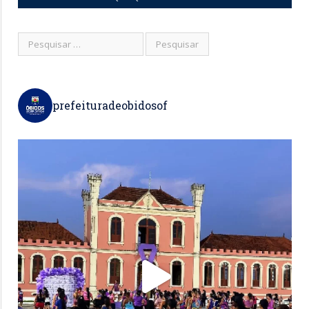
prefeituradeobidosof