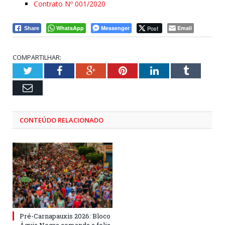
Contrato Nº 001/2020
WhatsApp
Messenger
Post
Email
Share
COMPARTILHAR:
Twitter
Facebook
Google+
Pinterest
LinkedIn
Tumblr
Email
CONTEÚDO RELACIONADO
Pré-Carnapauxis 2026: Bloco