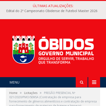
ÚLTIMAS ATUALIZAÇÕES:
Edital do 2º Campeonato Obidense de Futebol Master 2026
MENU
»
»
Home
Licitações
PREGÃO PRESENCIAL Nº
021/2020/PMO/SEMSA (Contratação de empresa para
fornecimento de gêneros alimentícios e contratação de empresa
para fornecimento de materiais de higiene e limpeza)