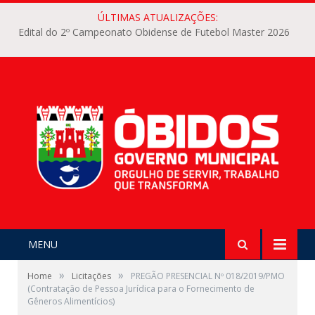
ÚLTIMAS ATUALIZAÇÕES:
Edital do 2º Campeonato Obidense de Futebol Master 2026
MENU
»
»
Home
Licitações
PREGÃO PRESENCIAL Nº 018/2019/PMO
(Contratação de Pessoa Jurídica para o Fornecimento de
Gêneros Alimentícios)