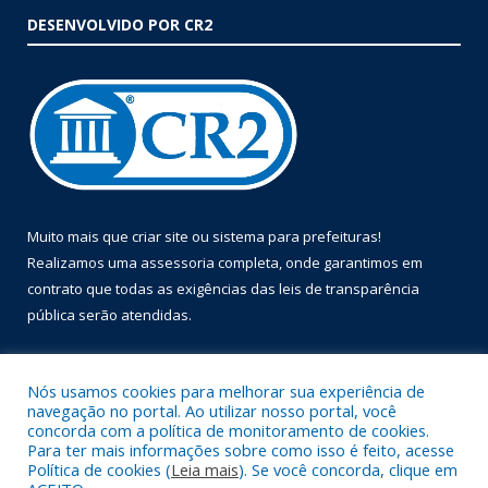
DESENVOLVIDO POR CR2
Muito mais que
criar site
ou
sistema para prefeituras
!
Realizamos uma
assessoria
completa, onde garantimos em
contrato que todas as exigências das
leis de transparência
pública
serão atendidas.
Conheça o
PNTP
e o
Radar da Transparência Pública
Nós usamos cookies para melhorar sua experiência de
navegação no portal. Ao utilizar nosso portal, você
concorda com a política de monitoramento de cookies.
Para ter mais informações sobre como isso é feito, acesse
Política de cookies (
Leia mais
). Se você concorda, clique em
Todos os direitos reservados a Prefeitura Municipal de Óbidos.