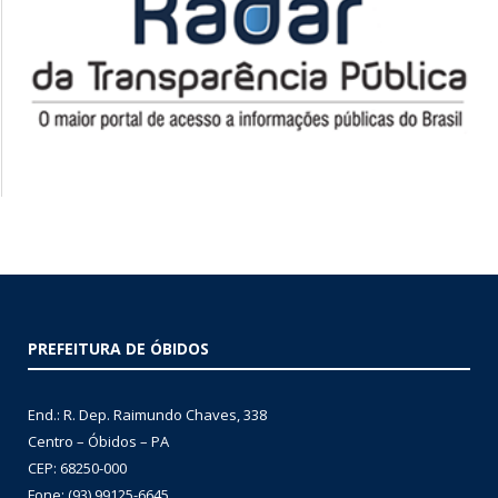
PREFEITURA DE ÓBIDOS
End.: R. Dep. Raimundo Chaves, 338
Centro – Óbidos – PA
CEP: 68250-000
Fone: (93) 99125-6645