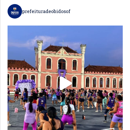
prefeituradeobidosof