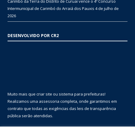
Carimbó da Terra do Distrito de Curuai vence o 4º Concurso
Intermunicipal de Carimbó do Arraiá dos Pauxis
4 de julho de
2026
DESENVOLVIDO POR CR2
Muito mais que
criar site
ou
sistema para prefeituras
!
Realizamos uma
assessoria
completa, onde garantimos em
contrato que todas as exigências das
leis de transparência
pública
serão atendidas.
Conheça o
PNTP
e o
Radar da Transparência Pública