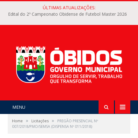
ÚLTIMAS ATUALIZAÇÕES:
Edital do 2º Campeonato Obidense de Futebol Master 2026
MENU
»
»
Home
Licitações
PREGÃO PRESENCIAL Nº
007/2018/PMO/SEMSA (DISPENSA Nº 011/2018)