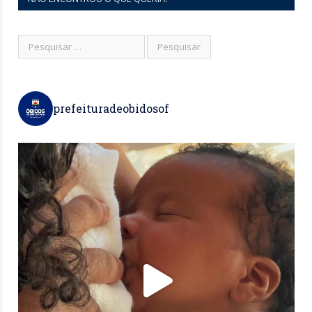
prefeituradeobidosof