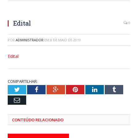
Edital
0
POR
ADMINISTRADOR
EM
8 DE MAIO DE 2019
Edital
COMPARTILHAR:
Twitter
Facebook
Google+
Pinterest
LinkedIn
Tumblr
Email
CONTEÚDO RELACIONADO