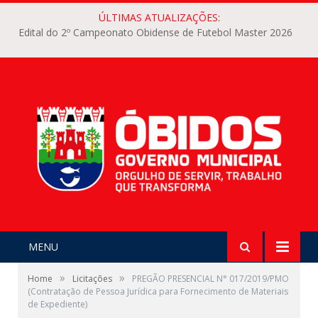
ÚLTIMAS ATUALIZAÇÕES:
Edital do 2º Campeonato Obidense de Futebol Master 2026
MENU
»
»
Home
Licitações
PREGÃO PRESENCIAL N° 017/2019/PMO
(Contratação de Pessoa Jurídica para Fornecimento de Materiais
de Expediente)