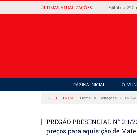
ÚLTIMAS ATUALIZAÇÕES:
Edital do 2º 
PÁGINA INICIAL
O MUNI
»
»
VOCÊ ESTÁ EM:
Home
Licitações
PREGÃO
PREGÃO PRESENCIAL N° 011/2
preços para aquisição de Mate