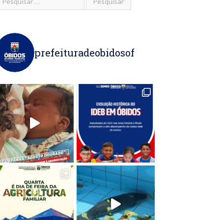
prefeituradeobidosof