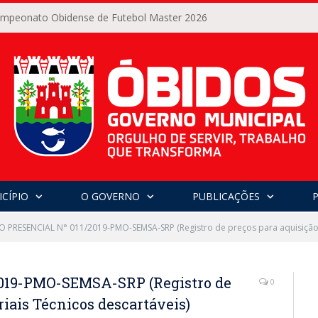
Campeonato Obidense de Futebol Master 2026
CÍPIO
O GOVERNO
PUBLICAÇÕES
 PRESENCIAL N° 011/2019-PMO-SEMSA-SRP (Registro de preços para aquisição d
019-PMO-SEMSA-SRP (Registro de
0
riais Técnicos descartáveis)