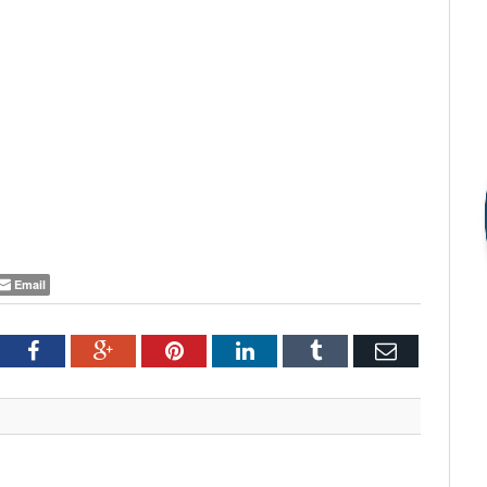
Email
tter
Facebook
Google+
Pinterest
LinkedIn
Tumblr
Email