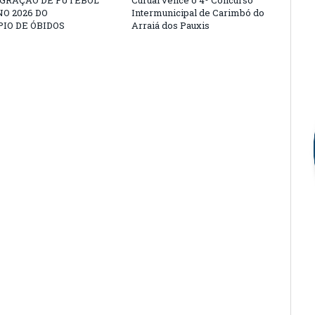
EGRAÇÃO DE FUTEBOL
Curuai vence o 4º Concurso
O 2026 DO
Intermunicipal de Carimbó do
IO DE ÓBIDOS
Arraiá dos Pauxis