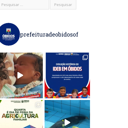
prefeituradeobidosof