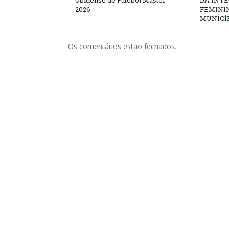
Obidense de Futebol Master
DA INT
2026
FEMININ
MUNICÍP
Os comentários estão fechados.