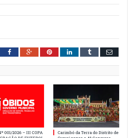
tter
Facebook
Google+
Pinterest
LinkedIn
Tumblr
Email
º 001/2026 – III COPA
Carimbó da Terra do Distrito de