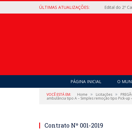
ÚLTIMAS ATUALIZAÇÕES:
Edital do 2º 
PÁGINA INICIAL
O MUNI
»
»
VOCÊ ESTÁ EM:
Home
Licitações
PREGÃO
ambulância tipo A – Simples remoção tipo Pick-up 
Contrato Nº 001-2019