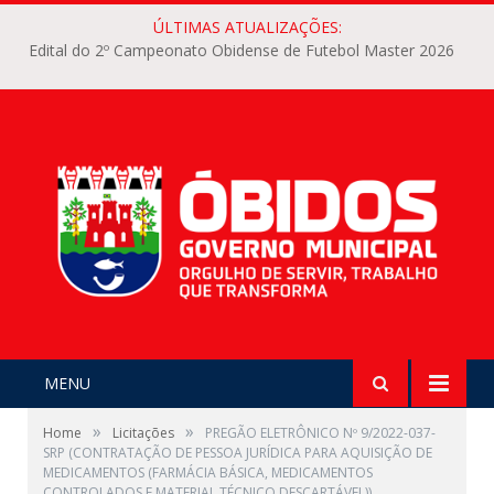
ÚLTIMAS ATUALIZAÇÕES:
Edital do 2º Campeonato Obidense de Futebol Master 2026
MENU
»
»
Home
Licitações
PREGÃO ELETRÔNICO Nº 9/2022-037-
SRP (CONTRATAÇÃO DE PESSOA JURÍDICA PARA AQUISIÇÃO DE
MEDICAMENTOS (FARMÁCIA BÁSICA, MEDICAMENTOS
CONTROLADOS E MATERIAL TÉCNICO DESCARTÁVEL))