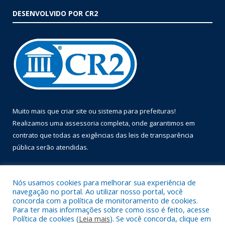
DESENVOLVIDO POR CR2
Muito mais que
criar site
ou
sistema para prefeituras
!
Realizamos uma
assessoria
completa, onde garantimos em
contrato que todas as exigências das
leis de transparência
pública
serão atendidas.
Conheça o
PNTP
e o
Radar da Transparência Pública
Nós usamos cookies para melhorar sua experiência de
navegação no portal. Ao utilizar nosso portal, você
concorda com a política de monitoramento de cookies.
Para ter mais informações sobre como isso é feito, acesse
Política de cookies (
Leia mais
). Se você concorda, clique em
Todos os direitos reservados a Prefeitura Municipal de Óbidos.