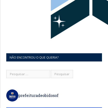
NÃO ENCONTROU O QUE QUERIA?
prefeituradeobidosof