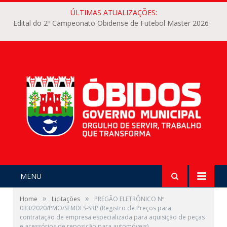
ÚLTIMAS ATUALIZAÇÕES:
Edital do 2º Campeonato Obidense de Futebol Master 2026
MENU
»
»
Home
Licitações
PREGÃO ELETRÔNICO Nº
033/2020/PMO/SEMDES-SRP (Registro de Preços para
contratação de empresa especializada para aquisição de peças
e acessórios de reposição para automóveis)