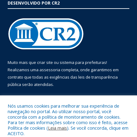
DESENVOLVIDO POR CR2
Muito mais que
criar site
ou
sistema para prefeituras
!
Realizamos uma
assessoria
completa, onde garantimos em
contrato que todas as exigências das
leis de transparência
pública
serão atendidas.
Conheça o
PNTP
e o
Radar da Transparência Pública
Nós usamos cookies para melhorar sua experiência de
navegação no portal. Ao utilizar nosso portal, você
concorda com a política de monitoramento de cookies.
Para ter mais informações sobre como isso é feito, acesse
Política de cookies (
Leia mais
). Se você concorda, clique em
Todos os direitos reservados a Prefeitura Municipal de Óbidos.
ACEITO.