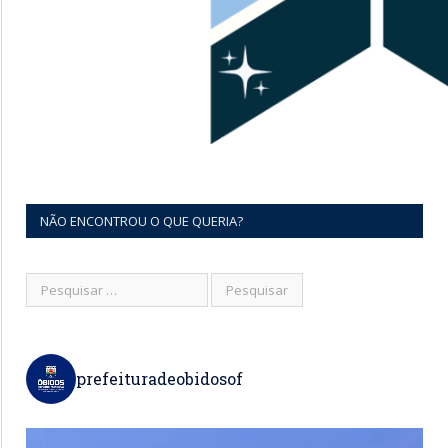
NÃO ENCONTROU O QUE QUERIA?
prefeituradeobidosof