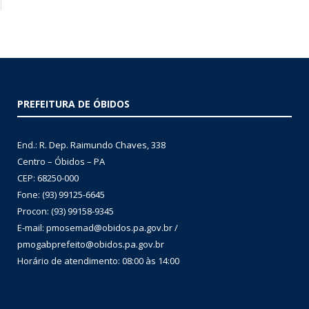
PREFEITURA DE ÓBIDOS
End.: R. Dep. Raimundo Chaves, 338
Centro – Óbidos – PA
CEP: 68250-000
Fone: (93) 99125-6645
Procon: (93) 99158-9345
E-mail: pmosemad@obidos.pa.gov.br /
pmogabprefeito@obidos.pa.gov.br
Horário de atendimento: 08:00 às 14:00