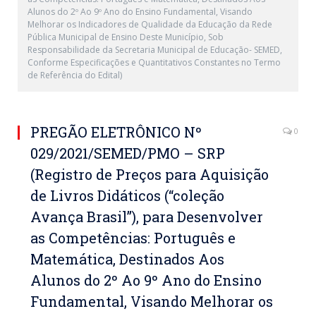
Alunos do 2º Ao 9º Ano do Ensino Fundamental, Visando
Melhorar os Indicadores de Qualidade da Educação da Rede
Pública Municipal de Ensino Deste Município, Sob
Responsabilidade da Secretaria Municipal de Educação- SEMED,
Conforme Especificações e Quantitativos Constantes no Termo
de Referência do Edital)
PREGÃO ELETRÔNICO Nº
0
029/2021/SEMED/PMO – SRP
(Registro de Preços para Aquisição
de Livros Didáticos (“coleção
Avança Brasil”), para Desenvolver
as Competências: Português e
Matemática, Destinados Aos
Alunos do 2º Ao 9º Ano do Ensino
Fundamental, Visando Melhorar os