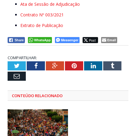
Ata de Sessão de Adjudicação
Contrato Nº 003/2021
Extrato de Publicação
WhatsApp
Messenger
Post
Email
Share
COMPARTILHAR:
Twitter
Facebook
Google+
Pinterest
LinkedIn
Tumblr
Email
CONTEÚDO RELACIONADO