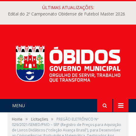
ÚLTIMAS ATUALIZAÇÕES:
Edital do 2º Campeonato Obidense de Futebol Master 2026
MENU
»
»
Home
Licitações
PREGÃO ELETRÔNICO Nº
029/2021/SEMED/PMO – SRP (Registro de Preços para Aquisição
de Livros Didáticos (“coleção Avança Brasil”), para Desenvolver
as Competências: Português e Matemática, Destinados Aos