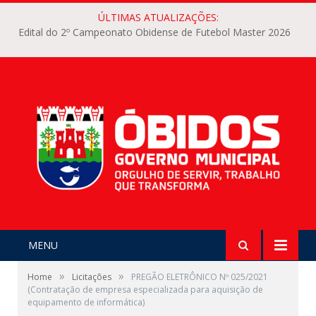
ÚLTIMAS ATUALIZAÇÕES:
Edital do 2º Campeonato Obidense de Futebol Master 2026
MENU
»
»
Home
Licitações
PREGÃO ELETRÔNICO Nº 025/2021
(Contratação de empresa especializada para aquisição de
equipamento de informática)