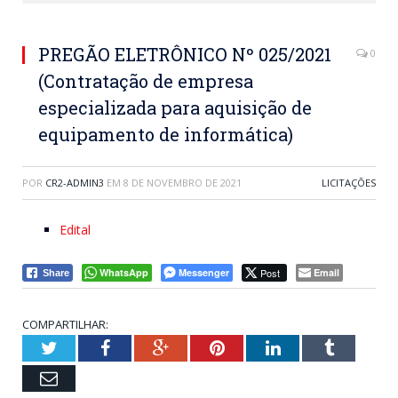
PREGÃO ELETRÔNICO Nº 025/2021
0
(Contratação de empresa
especializada para aquisição de
equipamento de informática)
POR
CR2-ADMIN3
EM
8 DE NOVEMBRO DE 2021
LICITAÇÕES
Edital
WhatsApp
Messenger
Post
Email
Share
COMPARTILHAR:
Twitter
Facebook
Google+
Pinterest
LinkedIn
Tumblr
Email