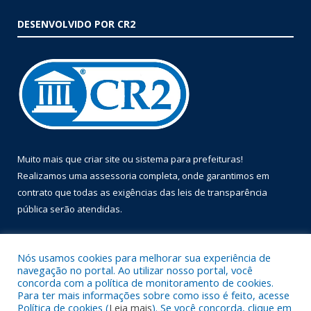
DESENVOLVIDO POR CR2
Muito mais que
criar site
ou
sistema para prefeituras
!
Realizamos uma
assessoria
completa, onde garantimos em
contrato que todas as exigências das
leis de transparência
pública
serão atendidas.
Conheça o
PNTP
e o
Radar da Transparência Pública
Nós usamos cookies para melhorar sua experiência de
navegação no portal. Ao utilizar nosso portal, você
concorda com a política de monitoramento de cookies.
Para ter mais informações sobre como isso é feito, acesse
Política de cookies (
Leia mais
). Se você concorda, clique em