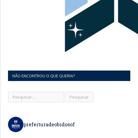
NÃO ENCONTROU O QUE QUERIA?
prefeituradeobidosof