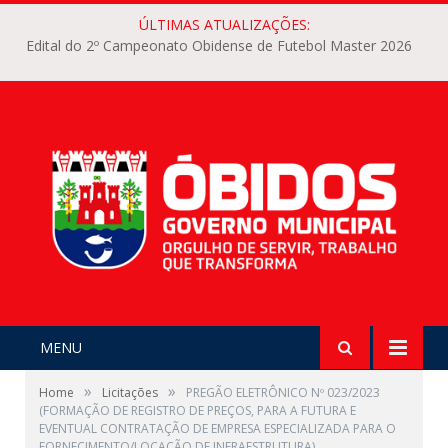
ÚLTIMAS ATUALIZAÇÕES:
Edital do 2º Campeonato Obidense de Futebol Master 2026
MENU
»
»
Home
Licitações
PREGÃO ELETRÔNICO Nº 023/2023
(FORMAÇÃO DE REGISTRO DE PREÇOS, PARA A FUTURA E
EVENTUAL CONTRATAÇÃO DE EMPRESA ESPECIALIZADA PARA O
FORNECIMENTO/LOCAÇÃO DE INFRAESTRUTURA)