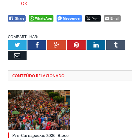
OK
WhatsApp
Messenger
Post
Email
Share
COMPARTILHAR:
Twitter
Facebook
Google+
Pinterest
LinkedIn
Tumblr
Email
CONTEÚDO RELACIONADO
Pré-Carnapauxis 2026: Bloco