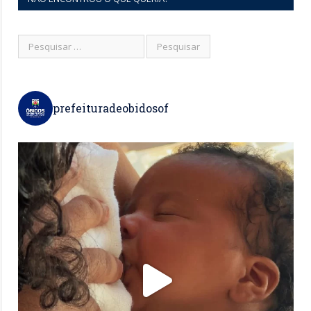
prefeituradeobidosof