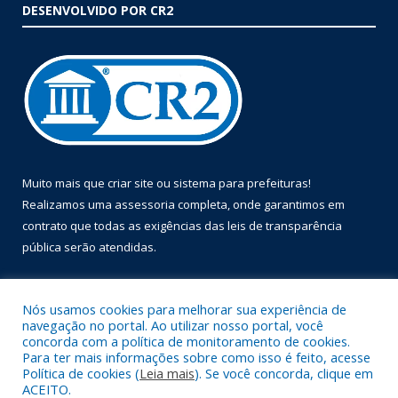
DESENVOLVIDO POR CR2
Muito mais que
criar site
ou
sistema para prefeituras
!
Realizamos uma
assessoria
completa, onde garantimos em
contrato que todas as exigências das
leis de transparência
pública
serão atendidas.
Conheça o
PNTP
e o
Radar da Transparência Pública
Nós usamos cookies para melhorar sua experiência de
navegação no portal. Ao utilizar nosso portal, você
concorda com a política de monitoramento de cookies.
Para ter mais informações sobre como isso é feito, acesse
Política de cookies (
Leia mais
). Se você concorda, clique em
Todos os direitos reservados a Prefeitura Municipal de Óbidos.
ACEITO.