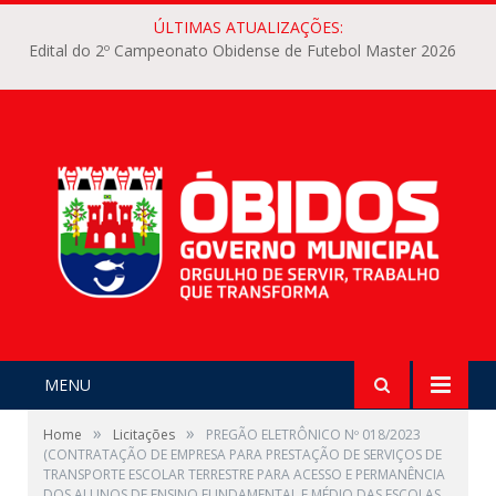
ÚLTIMAS ATUALIZAÇÕES:
Edital do 2º Campeonato Obidense de Futebol Master 2026
MENU
»
»
Home
Licitações
PREGÃO ELETRÔNICO Nº 018/2023
(CONTRATAÇÃO DE EMPRESA PARA PRESTAÇÃO DE SERVIÇOS DE
TRANSPORTE ESCOLAR TERRESTRE PARA ACESSO E PERMANÊNCIA
DOS ALUNOS DE ENSINO FUNDAMENTAL E MÉDIO DAS ESCOLAS