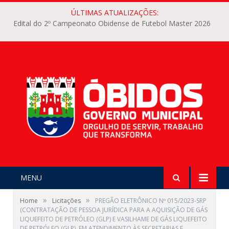
ÚLTIMAS ATUALIZAÇÕES:
Edital do 2º Campeonato Obidense de Futebol Master 2026
MENU
»
»
Home
Licitações
PREGÃO ELETRÔNICO Nº 015/2023-SRP
(CONTRATAÇÃO DE PESSOA JURÍDICA PARA A AQUISIÇÃO DE GÁS
LIQUEFEITO DE PETRÓLEO (GLP) E VASILHAME DE GÁS LIQUEFEITO
DE PETRÓLEO (GLP), EM ATENDIMENTO ÀS SECRETARIAS E