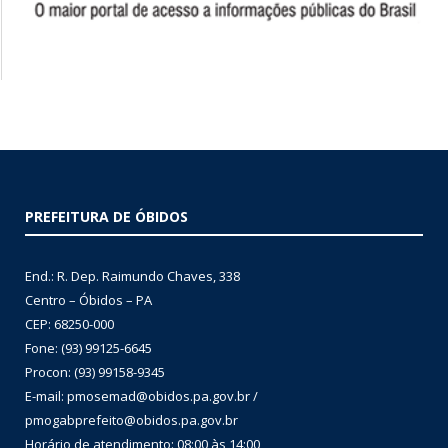
PREFEITURA DE ÓBIDOS
End.: R. Dep. Raimundo Chaves, 338
Centro – Óbidos – PA
CEP: 68250-000
Fone: (93) 99125-6645
Procon: (93) 99158-9345
E-mail: pmosemad@obidos.pa.gov.br /
pmogabprefeito@obidos.pa.gov.br
Horário de atendimento: 08:00 às 14:00