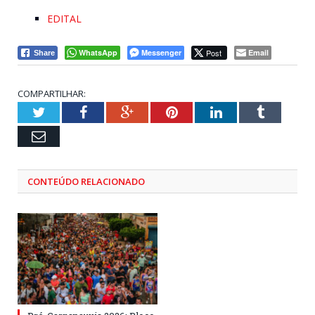
EDITAL
WhatsApp
Messenger
Post
Email
Share
COMPARTILHAR:
Twitter
Facebook
Google+
Pinterest
LinkedIn
Tumblr
Email
CONTEÚDO RELACIONADO