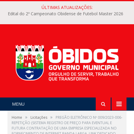
ÚLTIMAS ATUALIZAÇÕES:
Edital do 2º Campeonato Obidense de Futebol Master 2026
MENU
»
»
Home
Licitações
PREGÃO ELETRÔNICO Nº 009/2023-006-
REPETIÇÃO (SISTEMA REGISTRO DE PREÇO PARA EVENTUAL E
FUTURA CONTRATAÇÃO DE UMA EMPRESA ESPECIALIZADA NO
FORNECIMENTO DE INTERNET BANDA LARGA, LINK DEDICADO,