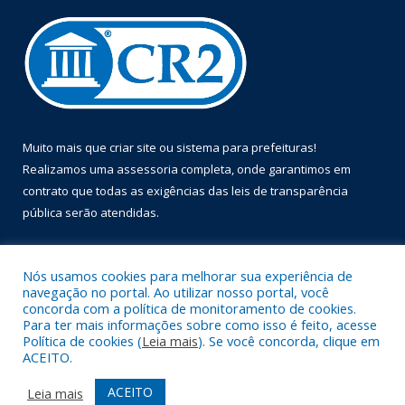
Muito mais que
criar site
ou
sistema para prefeituras
!
Realizamos uma
assessoria
completa, onde garantimos em
contrato que todas as exigências das
leis de transparência
pública
serão atendidas.
Conheça o
PNTP
e o
Radar da Transparência Pública
Nós usamos cookies para melhorar sua experiência de
navegação no portal. Ao utilizar nosso portal, você
concorda com a política de monitoramento de cookies.
Para ter mais informações sobre como isso é feito, acesse
Política de cookies (
Leia mais
). Se você concorda, clique em
Todos os direitos reservados a Prefeitura Municipal de Óbidos.
ACEITO.
Mapa do Site
Acessar Área Administrativa
ACEITO
Leia mais