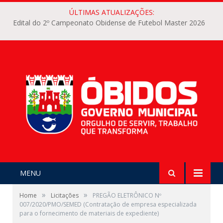
ÚLTIMAS ATUALIZAÇÕES:
Edital do 2º Campeonato Obidense de Futebol Master 2026
MENU
»
»
Home
Licitações
PREGÃO ELETRÔNICO Nº
007/2020/PMO/SEMED (Contratação de empresa especializada
para o fornecimento de materiais de expediente)