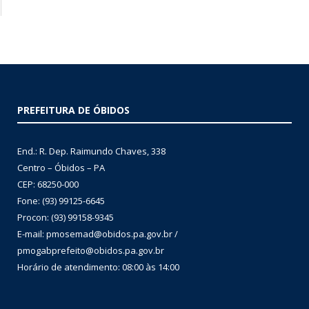
PREFEITURA DE ÓBIDOS
End.: R. Dep. Raimundo Chaves, 338
Centro – Óbidos – PA
CEP: 68250-000
Fone: (93) 99125-6645
Procon: (93) 99158-9345
E-mail: pmosemad@obidos.pa.gov.br /
pmogabprefeito@obidos.pa.gov.br
Horário de atendimento: 08:00 às 14:00