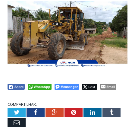
WhatsApp
Messenger
Post
Email
Share
COMPARTILHAR:
Twitter
Facebook
Google+
Pinterest
LinkedIn
Tumblr
Email