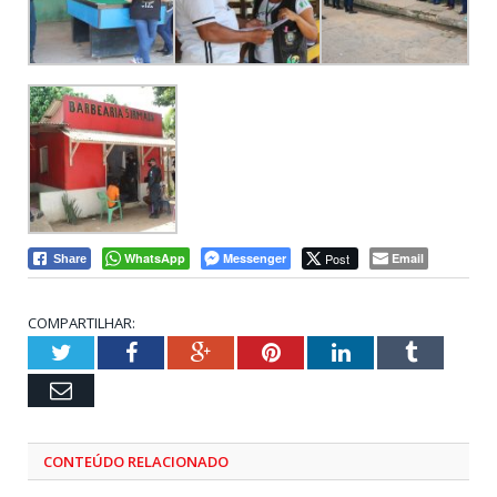
WhatsApp
Messenger
Post
Email
Share
COMPARTILHAR:
Twitter
Facebook
Google+
Pinterest
LinkedIn
Tumblr
Email
CONTEÚDO RELACIONADO