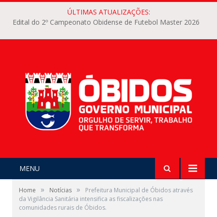
ÚLTIMAS ATUALIZAÇÕES:
Edital do 2º Campeonato Obidense de Futebol Master 2026
MENU
»
»
Home
Notícias
Prefeitura Municipal de Óbidos através
da Vigilância Sanitária intensifica as fiscalizações nas
comunidades rurais de Óbidos.