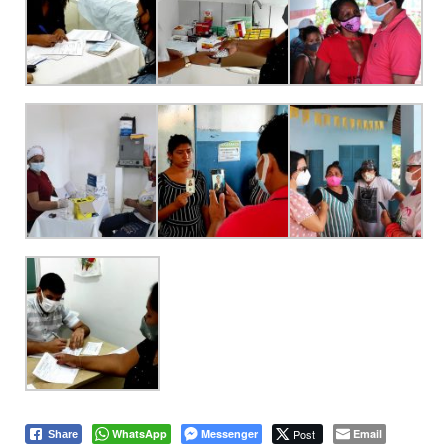
WhatsApp
Messenger
Post
Email
Share