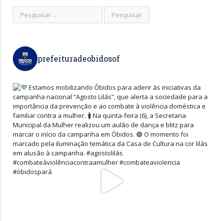
prefeituradeobidosof