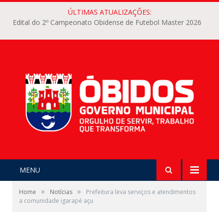
ÚLTIMAS ATUALIZAÇÕES:
Edital do 2º Campeonato Obidense de Futebol Master 2026
MENU
»
»
Home
Notícias
Prefeitura leva serviços e atendimentos
a comunidade igarapé açu