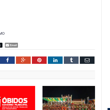
PMO
t
Email
tter
Facebook
Google+
Pinterest
LinkedIn
Tumblr
Email