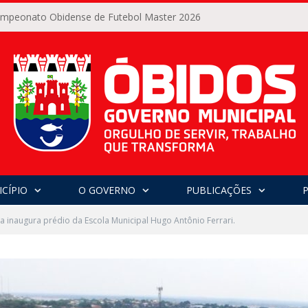
Campeonato Obidense de Futebol Master 2026
CÍPIO
O GOVERNO
PUBLICAÇÕES
ra inaugura prédio da Escola Municipal Hugo Antônio Ferrari.