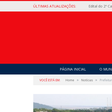
ÚLTIMAS ATUALIZAÇÕES:
Edital do 2º 
PÁGINA INICIAL
O MUNI
»
»
VOCÊ ESTÁ EM:
Home
Notícias
Prefeitu