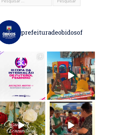
prefeituradeobidosof