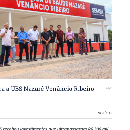
ra a UBS Nazaré Venâncio Ribeiro
0
NOTÍCIAS
S recebeu investimentos que ultrapassaram R$ 300 mil