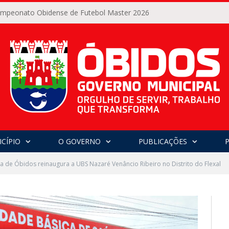
Campeonato Obidense de Futebol Master 2026
CÍPIO
O GOVERNO
PUBLICAÇÕES
ra de Óbidos reinaugura a UBS Nazaré Venâncio Ribeiro no Distrito do Flexal