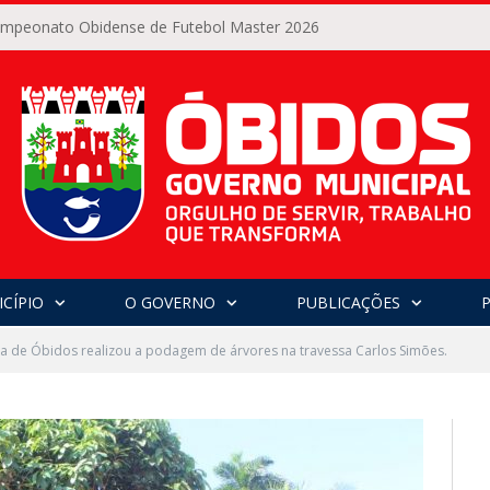
Campeonato Obidense de Futebol Master 2026
CÍPIO
O GOVERNO
PUBLICAÇÕES
ra de Óbidos realizou a podagem de árvores na travessa Carlos Simões.