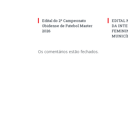
Edital do 2º Campeonato
EDITAL N
Obidense de Futebol Master
DA INT
2026
FEMININ
MUNICÍP
Os comentários estão fechados.