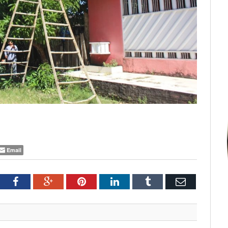
Email
tter
Facebook
Google+
Pinterest
LinkedIn
Tumblr
Email