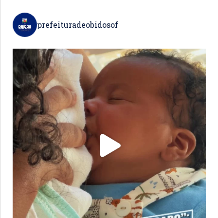
prefeituradeobidosof