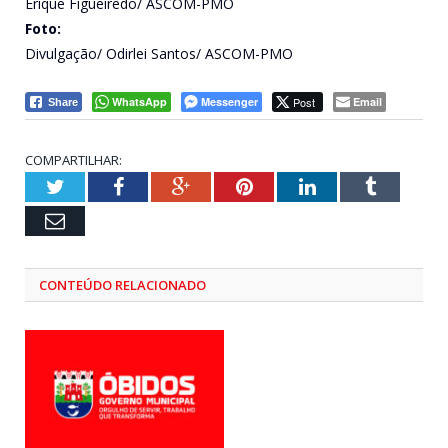
Érique Figueirêdo/ ASCOM-PMO
Foto:
Divulgação/ Odirlei Santos/ ASCOM-PMO
WhatsApp
Messenger
Post
Email
Share
COMPARTILHAR:
Twitter
Facebook
Google+
Pinterest
LinkedIn
Tumblr
Email
CONTEÚDO RELACIONADO