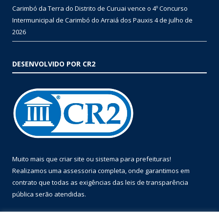
Carimbó da Terra do Distrito de Curuai vence o 4º Concurso
Intermunicipal de Carimbó do Arraiá dos Pauxis
4 de julho de
2026
DESENVOLVIDO POR CR2
Muito mais que
criar site
ou
sistema para prefeituras
!
Realizamos uma
assessoria
completa, onde garantimos em
contrato que todas as exigências das
leis de transparência
pública
serão atendidas.
Conheça o
PNTP
e o
Radar da Transparência Pública