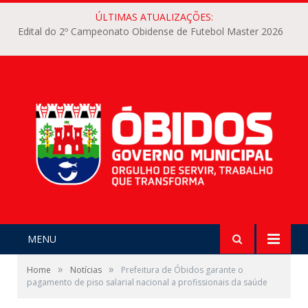
ÚLTIMAS ATUALIZAÇÕES:
Edital do 2º Campeonato Obidense de Futebol Master 2026
MENU
»
»
Home
Notícias
Prefeitura de Óbidos garante o
pagamento de piso salarial nacional a profissionais da saúde