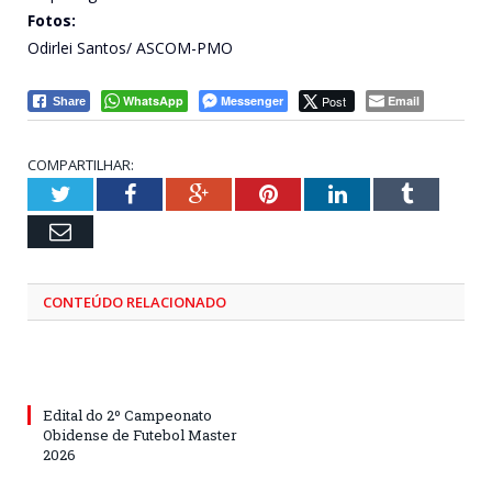
Fotos:
Odirlei Santos/ ASCOM-PMO
WhatsApp
Messenger
Post
Email
Share
COMPARTILHAR:
Twitter
Facebook
Google+
Pinterest
LinkedIn
Tumblr
Email
CONTEÚDO RELACIONADO
Edital do 2º Campeonato
Obidense de Futebol Master
2026