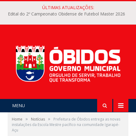
ÚLTIMAS ATUALIZAÇÕES:
Edital do 2º Campeonato Obidense de Futebol Master 2026
MENU
»
»
Home
Notícias
Prefeitura de Óbidos entrega as novas
instalações da Escola Mestre pacífico na comunidade Igarapé-
Açu