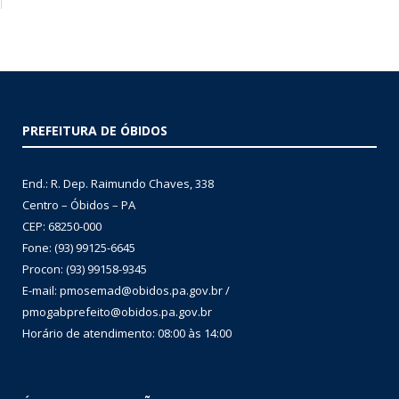
PREFEITURA DE ÓBIDOS
End.: R. Dep. Raimundo Chaves, 338
Centro – Óbidos – PA
CEP: 68250-000
Fone: (93) 99125-6645
Procon: (93) 99158-9345
E-mail: pmosemad@obidos.pa.gov.br /
pmogabprefeito@obidos.pa.gov.br
Horário de atendimento: 08:00 às 14:00