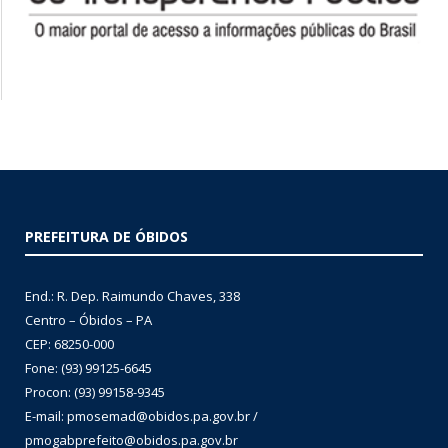
PREFEITURA DE ÓBIDOS
End.: R. Dep. Raimundo Chaves, 338
Centro – Óbidos – PA
CEP: 68250-000
Fone: (93) 99125-6645
Procon: (93) 99158-9345
E-mail: pmosemad@obidos.pa.gov.br /
pmogabprefeito@obidos.pa.gov.br