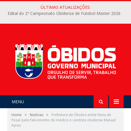
ÚLTIMAS ATUALIZAÇÕES:
Edital do 2º Campeonato Obidense de Futebol Master 2026
MENU
»
»
Home
Notícias
Prefeitura de Óbidos emite Nota de
Pesar pelo falecimento do médico e cientista obidense Manuel
Ayres