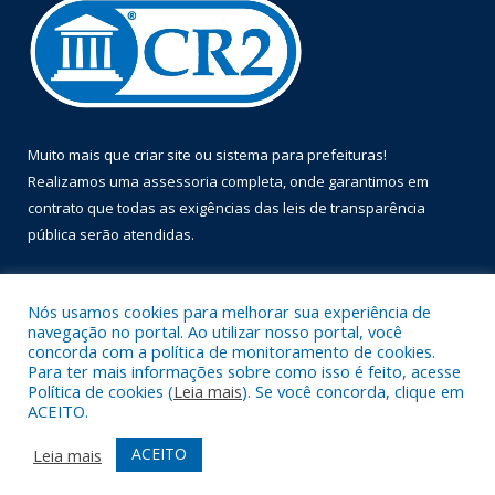
Muito mais que
criar site
ou
sistema para prefeituras
!
Realizamos uma
assessoria
completa, onde garantimos em
contrato que todas as exigências das
leis de transparência
pública
serão atendidas.
Conheça o
PNTP
e o
Radar da Transparência Pública
Nós usamos cookies para melhorar sua experiência de
navegação no portal. Ao utilizar nosso portal, você
concorda com a política de monitoramento de cookies.
Para ter mais informações sobre como isso é feito, acesse
Política de cookies (
Leia mais
). Se você concorda, clique em
Todos os direitos reservados a Prefeitura Municipal de Óbidos.
ACEITO.
Mapa do Site
Acessar Área Administrativa
ACEITO
Leia mais
Acessar Webmail