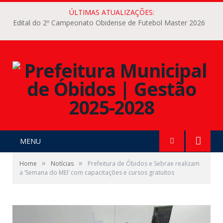
ÚLTIMAS ATUALIZAÇÕES:
Edital do 2º Campeonato Obidense de Futebol Master 2026
MENU
»
»
Home
Notícias
Prefeitura de Óbidos e Sebrae realizam
a ‘Semana do MEI’ com capacitações e cursos gratuitos