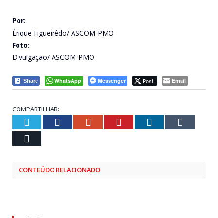
Por:
Érique Figueirêdo/ ASCOM-PMO
Foto:
Divulgação/ ASCOM-PMO
WhatsApp
Messenger
Post
Email
Share
COMPARTILHAR:
Twitter
Facebook
Google+
Pinterest
LinkedIn
Tumblr
Email
CONTEÚDO RELACIONADO