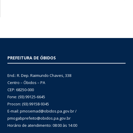
PREFEITURA DE ÓBIDOS
End.: R. Dep. Raimundo Chaves, 338
Centro – Óbidos – PA
CEP: 68250-000
Fone: (93) 99125-6645
Procon: (93) 99158-9345
E-mail: pmosemad@obidos.pa.gov.br /
pmogabprefeito@obidos.pa.gov.br
Horário de atendimento: 08:00 às 14:00