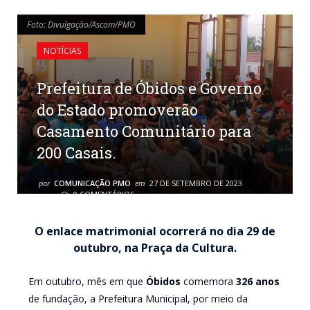
Foto: Divulgação/Ascom/PMO
Foto: Divulgação/Ascom/PMO
NOTÍCIAS
Prefeitura de Óbidos e Governo
do Estado promoverão
Casamento Comunitário para
200 Casais.
por
COMUNICAÇÃO PMO
em
27 DE SETEMBRO DE 2023
0 COMENTÁRIOS
O enlace matrimonial ocorrerá no dia 29 de
outubro, na Praça da Cultura.
Em outubro, mês em que
Óbidos
comemora
326 anos
de fundação, a Prefeitura Municipal, por meio da