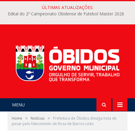
ÚLTIMAS ATUALIZAÇÕES:
Edital do 2º Campeonato Obidense de Futebol Master 2026
MENU
»
»
Home
Notícias
Prefeitura de Óbidos divulga nota de
pesar pelo falecimento de Rosa de Barros Leão