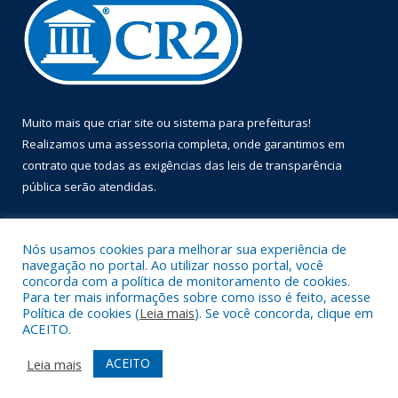
Muito mais que
criar site
ou
sistema para prefeituras
!
Realizamos uma
assessoria
completa, onde garantimos em
contrato que todas as exigências das
leis de transparência
pública
serão atendidas.
Conheça o
PNTP
e o
Radar da Transparência Pública
Nós usamos cookies para melhorar sua experiência de
navegação no portal. Ao utilizar nosso portal, você
concorda com a política de monitoramento de cookies.
Para ter mais informações sobre como isso é feito, acesse
Política de cookies (
Leia mais
). Se você concorda, clique em
Todos os direitos reservados a Prefeitura Municipal de Óbidos.
ACEITO.
Mapa do Site
Acessar Área Administrativa
ACEITO
Leia mais
Acessar Webmail