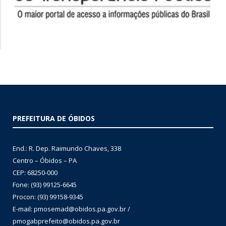
PREFEITURA DE ÓBIDOS
End.: R. Dep. Raimundo Chaves, 338
Centro – Óbidos – PA
CEP: 68250-000
Fone: (93) 99125-6645
Procon: (93) 99158-9345
E-mail: pmosemad@obidos.pa.gov.br /
pmogabprefeito@obidos.pa.gov.br