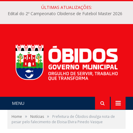
ÚLTIMAS ATUALIZAÇÕES:
Edital do 2º Campeonato Obidense de Futebol Master 2026
MENU
»
»
Home
Notícias
Prefeitura de Óbidos divulga nota de
pesar pelo falecimento de Eloisa Elvira Pinedo Vasque