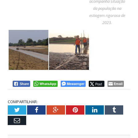
acompanha situação
da população na
estiagem rigorosa de
2023.
WhatsApp
Messenger
Post
Email
Share
COMPARTILHAR:
Twitter
Facebook
Google+
Pinterest
LinkedIn
Tumblr
Email