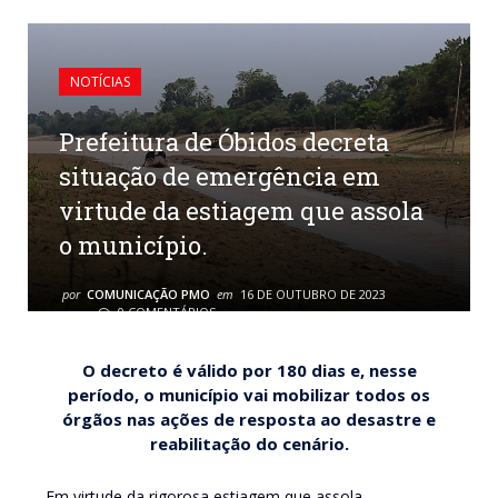
NOTÍCIAS
Prefeitura de Óbidos decreta
situação de emergência em
virtude da estiagem que assola
o município.
por
COMUNICAÇÃO PMO
em
16 DE OUTUBRO DE 2023
0 COMENTÁRIOS
O decreto é válido por 180 dias e, nesse
período, o município vai mobilizar todos os
órgãos nas ações de resposta ao desastre e
reabilitação do cenário.
Em virtude da rigorosa estiagem que assola