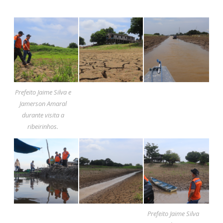
Prefeito Jaime Silva e
Jamerson Amaral
durante visita a
ribeirinhos.
Prefeito Jaime Silva