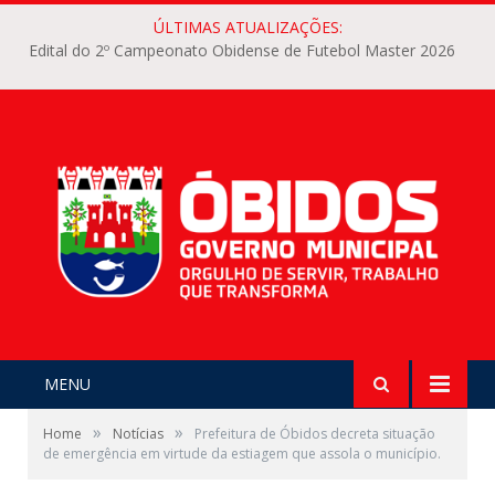
ÚLTIMAS ATUALIZAÇÕES:
Edital do 2º Campeonato Obidense de Futebol Master 2026
MENU
»
»
Home
Notícias
Prefeitura de Óbidos decreta situação
de emergência em virtude da estiagem que assola o município.