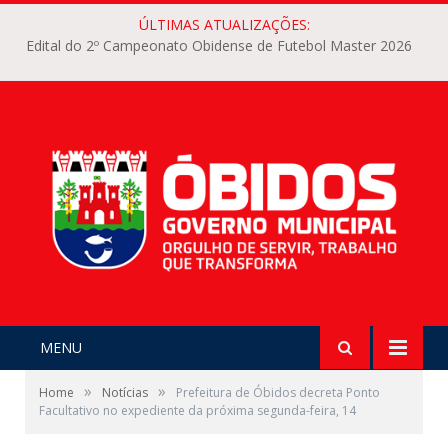
ÚLTIMAS ATUALIZAÇÕES:
Edital do 2º Campeonato Obidense de Futebol Master 2026
MENU
»
»
Home
Notícias
Prefeitura de Óbidos decreta Ponto
Facultativo no expediente da próxima segunda-feira, 14