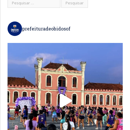
prefeituradeobidosof