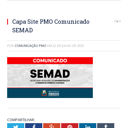
Capa Site PMO Comunicado
0
SEMAD
POR
COMUNICAÇÃO PMO
EM
22 DE JULHO DE 2022
COMPARTILHAR:
Twitter
Facebook
Google+
Pinterest
LinkedIn
Tumblr