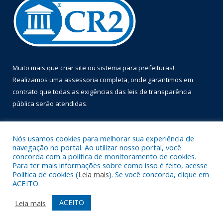
Muito mais que
criar site
ou
sistema para prefeituras
!
Realizamos uma
assessoria
completa, onde garantimos em
contrato que todas as exigências das
leis de transparência
pública
serão atendidas.
Conheça o
PNTP
e o
Radar da Transparência Pública
Nós usamos cookies para melhorar sua experiência de
navegação no portal. Ao utilizar nosso portal, você
concorda com a política de monitoramento de cookies.
Para ter mais informações sobre como isso é feito, acesse
Política de cookies (
Leia mais
). Se você concorda, clique em
Todos os direitos reservados a Prefeitura Municipal de Óbidos.
ACEITO.
Mapa do Site
Acessar Área Administrativa
ACEITO
Leia mais
Acessar Webmail