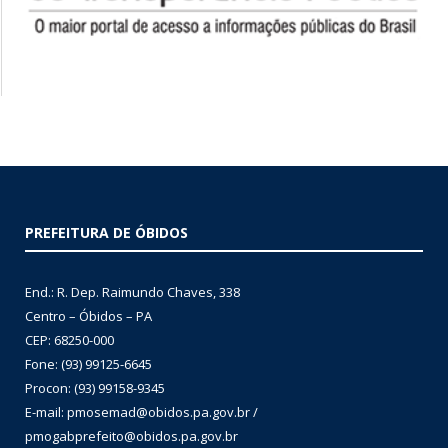
PREFEITURA DE ÓBIDOS
End.: R. Dep. Raimundo Chaves, 338
Centro – Óbidos – PA
CEP: 68250-000
Fone: (93) 99125-6645
Procon: (93) 99158-9345
E-mail: pmosemad@obidos.pa.gov.br /
pmogabprefeito@obidos.pa.gov.br