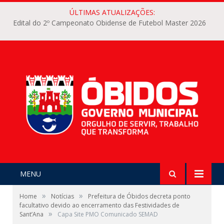
ÚLTIMAS ATUALIZAÇÕES:
Edital do 2º Campeonato Obidense de Futebol Master 2026
MENU
»
»
Home
Notícias
Prefeitura de Óbidos decreta ponto
facultativo devido ao encerramento das Festividades de
»
Sant’Ana
Capa Site PMO Comunicado SEMAD