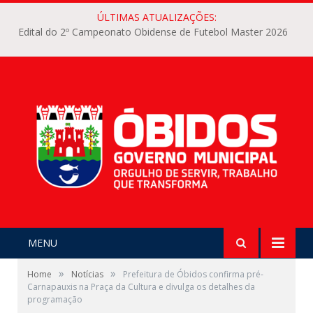
ÚLTIMAS ATUALIZAÇÕES:
Edital do 2º Campeonato Obidense de Futebol Master 2026
MENU
»
»
Home
Notícias
Prefeitura de Óbidos confirma pré-
Carnapauxis na Praça da Cultura e divulga os detalhes da
programação