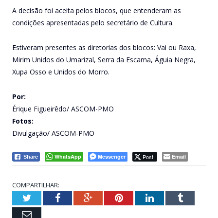
A decisão foi aceita pelos blocos, que entenderam as
condições apresentadas pelo secretário de Cultura.
Estiveram presentes as diretorias dos blocos: Vai ou Raxa,
Mirim Unidos do Umarizal, Serra da Escama, Águia Negra,
Xupa Osso e Unidos do Morro.
Por:
Érique Figueirêdo/ ASCOM-PMO
Fotos:
Divulgação/ ASCOM-PMO
WhatsApp
Messenger
Post
Email
Share
COMPARTILHAR:
Twitter
Facebook
Google+
Pinterest
LinkedIn
Tumblr
Email