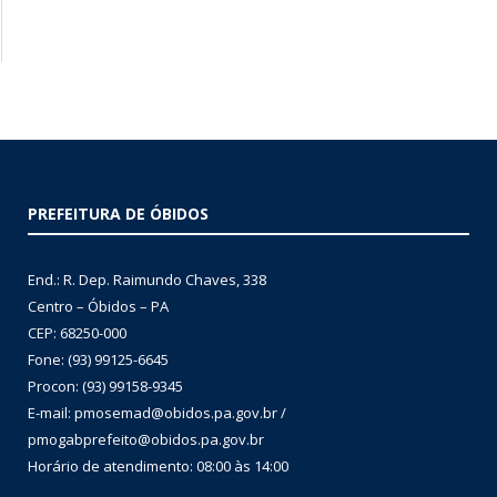
PREFEITURA DE ÓBIDOS
End.: R. Dep. Raimundo Chaves, 338
Centro – Óbidos – PA
CEP: 68250-000
Fone: (93) 99125-6645
Procon: (93) 99158-9345
E-mail: pmosemad@obidos.pa.gov.br /
pmogabprefeito@obidos.pa.gov.br
Horário de atendimento: 08:00 às 14:00