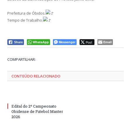
Prefeitura de Óbidos.
Tempo de Trabalho.
WhatsApp
Messenger
Post
Email
Share
Tw
Fa
Go
Pi
Li
Tu
Em
COMPARTILHAR:
CONTEÚDO RELACIONADO
Edital do 2º Campeonato
Obidense de Futebol Master
2026