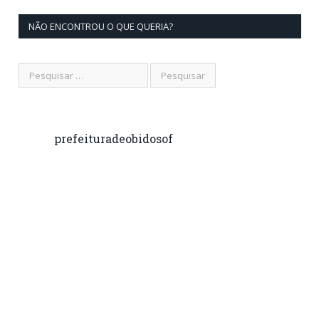
NÃO ENCONTROU O QUE QUERIA?
prefeituradeobidosof