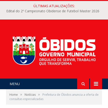
ÚLTIMAS ATUALIZAÇÕES:
Edital do 2º Campeonato Obidense de Futebol Master 2026
MENU
»
»
Home
Notícias
Prefeitura de Óbidos anuncia a oferta de
consultas especializadas